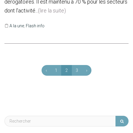
dérogatoires. Il est maintenu à 70 % pour les secteurs
dont l’activité...
(lire la suite)
A la une
,
Flash info
‹
1
2
3
›