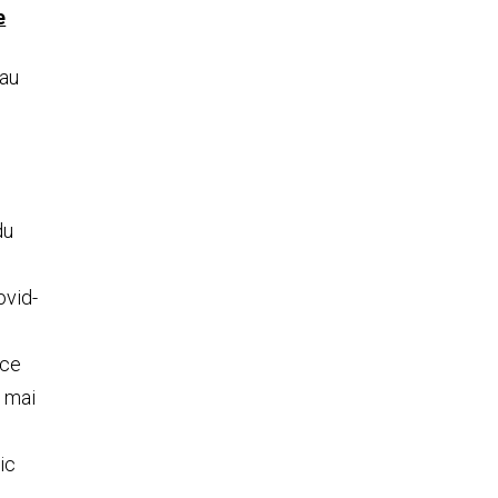
e
 au
du
ovid-
 ce
5 mai
ic