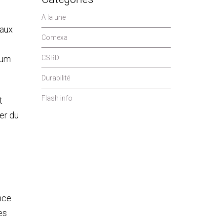
A la une
 aux
Comexa
mum
CSRD
Durabilité
Flash info
t
ter du
nce
es