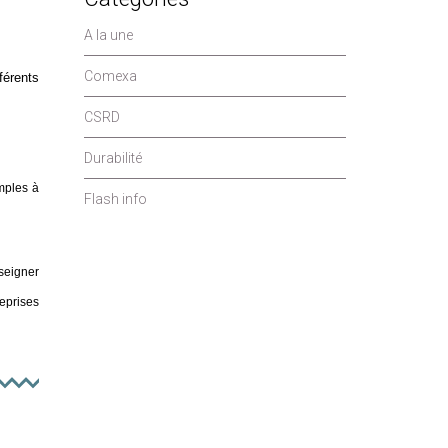
A la une
Comexa
férents
CSRD
Durabilité
imples à
Flash info
nseigner
reprises