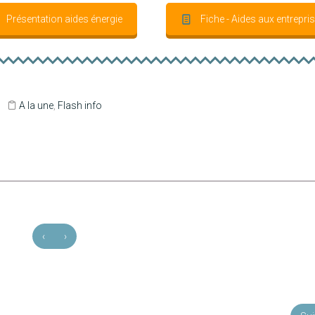
Présentation aides énergie
Fiche - Aides aux entrepri
A la une
,
Flash info
‹
›